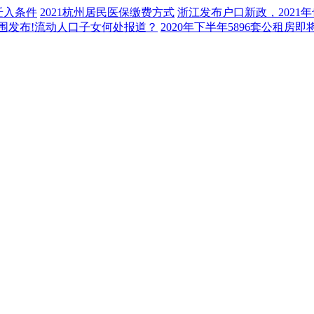
迁入条件
2021杭州居民医保缴费方式
浙江发布户口新政，2021
范围发布!流动人口子女何处报道？
2020年下半年5896套公租房