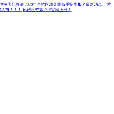
年也按照此办法
2020年余杭区幼儿园秋季招生报名最新消息！
杭
即将入市！！！
热烈祝贺落户行官网上线！