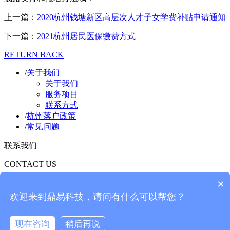
上一篇：
2020杭州钱塘新区高层次人才子女学费补贴申请通知
下一篇：
2021杭州居民医保缴费方式
RETURN BACK
/
关于我们
关于我们
服务项目
联系方式
/
杭州落户政策
/
常见问题
联系我们
CONTACT US
×
主办单位：
杭州三柳教育科技有限公司
欢迎来到鼎易科技，请问有什么可以帮您？
Copyright ©2020 杭州三柳教育科技有限公司
备案号：
浙ICP备19024763号-10
浙公网安备 33010502007541
现在咨询
稍后再说