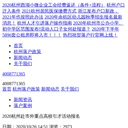
2020杭州西湖小微企业工会经费返还（条件+流程）
杭州户口
迁入条件
2021杭州居民医保缴费方式
浙江发布户口新政，
2021年也按照此办法
2020年余杭区幼儿园秋季招生报名最新
消息！
杭州人才引进落户操作指南
2020年杭州市公办小学、
初中学区范围发布!流动人口子女何处报道？
2020年下半年
5896套公租房即将入市！！！
热烈祝贺落户行官网上线！
首页
杭州落户政策
新闻动态
关于我们
4008771365
4008771365
首页
杭州落户政策
新闻动态
关于我们
新闻资讯
落户案例
2020杭州赴市外重点高校引才活动报名
日期：2020/10/26 14:51
浏览：2973