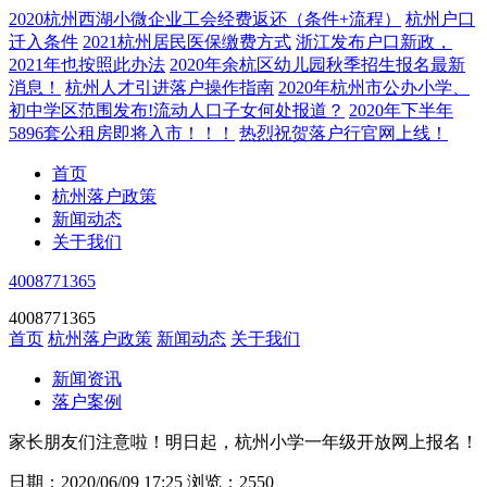
2020杭州西湖小微企业工会经费返还（条件+流程）
杭州户口
迁入条件
2021杭州居民医保缴费方式
浙江发布户口新政，
2021年也按照此办法
2020年余杭区幼儿园秋季招生报名最新
消息！
杭州人才引进落户操作指南
2020年杭州市公办小学、
初中学区范围发布!流动人口子女何处报道？
2020年下半年
5896套公租房即将入市！！！
热烈祝贺落户行官网上线！
首页
杭州落户政策
新闻动态
关于我们
4008771365
4008771365
首页
杭州落户政策
新闻动态
关于我们
新闻资讯
落户案例
家长朋友们注意啦！明日起，杭州小学一年级开放网上报名！
日期：2020/06/09 17:25
浏览：2550