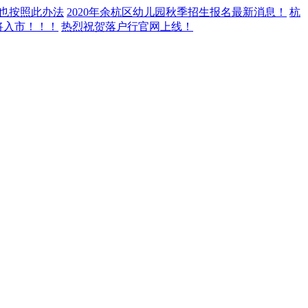
年也按照此办法
2020年余杭区幼儿园秋季招生报名最新消息！
杭
即将入市！！！
热烈祝贺落户行官网上线！