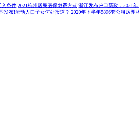
迁入条件
2021杭州居民医保缴费方式
浙江发布户口新政，2021
范围发布!流动人口子女何处报道？
2020年下半年5896套公租房